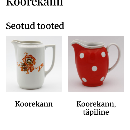
Koorekann
Seotud tooted
Koorekann
Koorekann,
täpiline