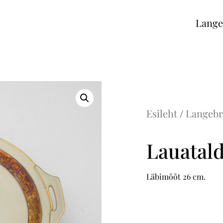
Lange
Esileht
/
Langeb
Lauatald
Läbimõõt 26 cm.