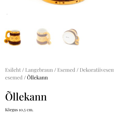
Esileht
/
Langebraun
/
Esemed
/
Dekoratiivese
esemed
/ Õllekann
Õllekann
Kõrgus 10,5 cm.