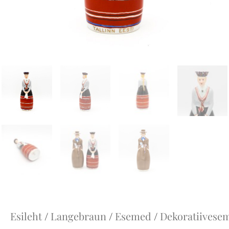
Esileht
/
Langebraun
/
Esemed
/
Dekoratiivese