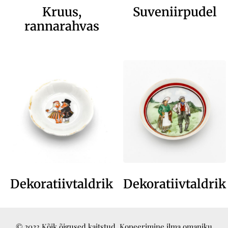
Kruus,
Suveniirpudel
rannarahvas
Dekoratiivtaldrik
Dekoratiivtaldrik
© 2023 Kõik õigused kaitstud. Kopeerimine ilma omaniku