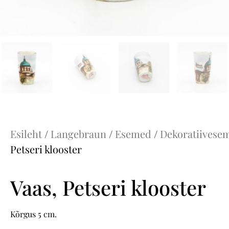
Esileht
/
Langebraun
/
Esemed
/
Dekoratiivese
Petseri klooster
Vaas, Petseri klooster
Kõrgus 5 cm.